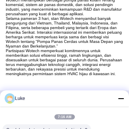
Wotech menampilkan berbagai pompa panas kolam renang
komersial, sistem air panas domestik, dan solusi pendingin
industri, yang mencerminkan kemampuan R&D dan manufaktur
perusahaan yang kuat di berbagai aplikasi.
Selama pameran 3 hari, stan Wotech menyambut banyak
pengunjung dari Vietnam, Thailand, Malaysia, Indonesia, dan
Filipina, serta beberapa pembeli yang tertarik dari Eropa dan
Amerika Serikat. Interaksi internasional ini memberikan peluang
berharga untuk memperluas kerja sama dan berbagi visi
Wotech tentang “Pompa Panas Cerdas untuk Masa Depan yang
Nyaman dan Berkelanjutan.”
Partisipasi Wotech memperkuat komitmennya untuk
memberikan solusi efisiensi tinggi, ramah lingkungan, dan
disesuaikan untuk berbagai pasar di seluruh dunia. Perusahaan
terus menggabungkan teknologi canggih, integrasi energi
terbarukan, dan rekayasa presisi untuk mendukung
meningkatnya permintaan sistem HVAC hijau di kawasan ini.
Luke
Kontak Cepat
7:16 AM
Alamat
Tidak, tidak.34, Jalan Selatan, Taman Industri Yongfeng,